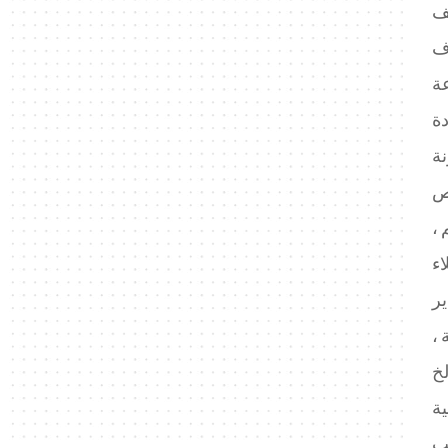
يف
ف
نة
ص
 ،
ير
 ،
ية
ب