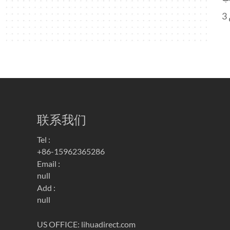
联系我们
Tel :
+86-15962365286
Email :
null
Add :
null
US OFFICE: lihuadirect.com