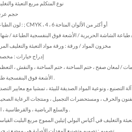
نوع المتكلم مربع التعبئة والتغل
حجم عر
لون الطباعة : ; CMYK ، 4 ، 6 أو أكثر من الألوان المتاحة
مخزون المواد / ورقة : ورقة مواد التعبئة والتغليف المر
إدراج خيارات : مخص
ات / لمعان صفح ، ختم الساخنة ، ختم الساخنة ، والنقش ، التعظم
الأشعة فوق البنفسجية طلاء .
ي آلة التصنيع ، ونوعية المواد الصديقة للبيئة ، تمشيا مع معايير التصد
ة ، الفنون والحرف ، ومستحضرات التجميل ، ومنتجات الرعاية الصحية
والسلع الرياضية ، والقرطاسية ، الخ .
تعبئة والتغليف في أكياس البولي إثيلين المموج مربع البليت القياس
تصميم : تصميم وتصنيع المعدات الأصلية هي موضع ترحي