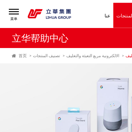
لمنتجات
عنا
菜单
菜单
首页
立华帮助中心
عنا
ليف
الالكترونية مربع التعبئة والتغليف
تصنيف المنتجات
首页
تصنيف
المنتجات
خدمة
العملاء
مركز