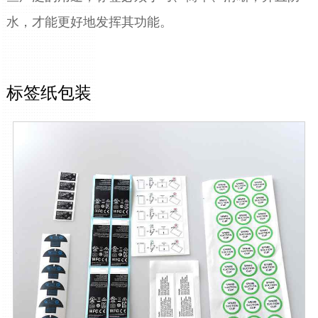
ITALIANO
水，才能更好地发挥其功能。
ESPAÑOL
DEUTSCH
FRANÇAIS
글로벌
标签纸包装
日本語
ENGLISH
中文