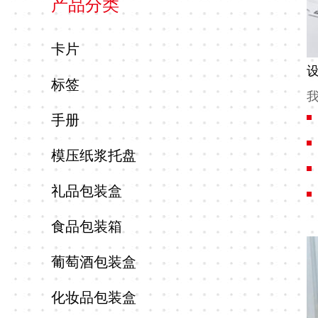
产品分类
礼
品
卡片
包
标签
装
盒
手册
食
品
模压纸浆托盘
包
礼品包装盒
装
箱
食品包装箱
葡
葡萄酒包装盒
萄
酒
化妆品包装盒
包