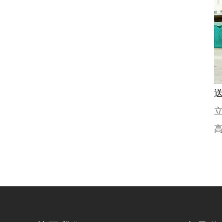
客
户
服
务
新
闻
中
心
联
系
我
们