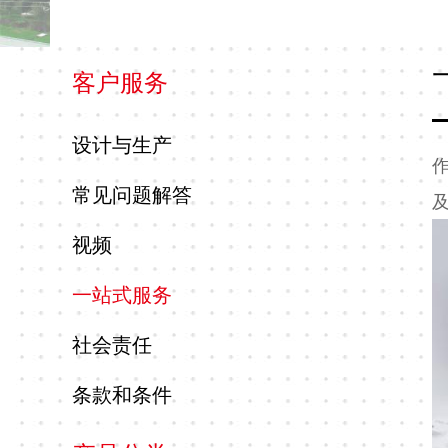
客户服务
卡
片
设计与生产
标
签
常见问题解答
手
视频
册
模
一站式服务
压
纸
社会责任
浆
条款和条件
托
盘