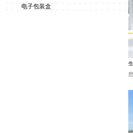
电子包装盒
装
盒
化
妆
品
包
装
盒
电
子
包
装
盒