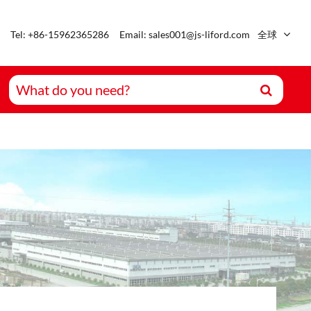
Tel: +86-15962365286
Email: sales001@js-liford.com
全球