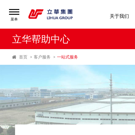
关于我们
菜单
菜单
首页
立华帮助中心
关
首页
客户服务
一站式服务
于
我
们
产
品
分
类