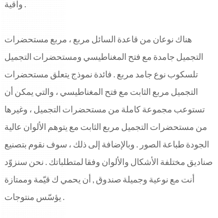
ITALIANO
واقية .
ESPAÑOL
DEUTSCH
هناك نوعان من قاعدة السائل مربع ، مربع مستحضرات
FRANÇAIS
التجميل جامدة مع فتح المغناطيسي ومستحضرات التجميل
글로벌
日本語
تلسكوب نوع جامد مربع . فائدة نموذج يتعلق مستحضرات
ENGLISH
التجميل مربع الثابت مع فتح المغناطيسي ، والتي يمكن أن
中文
تستوعب مجموعة كاملة من مستحضرات التجميل ، وغيرها
من مستحضرات التجميل مربع الثابت مع يتوهم الألوان عالية
الجودة طباعة الصور . وبالإضافة إلى ذلك ، سوف نقوم بتصنيع
صناديق مختلفة الأشكال والألوان وفقا لمتطلباتك . نحن سنزوّد
أنت مع نوعية وجميلة صندوق , أن يحمي ك قيّمة وممتازة
يؤسّس منتوجات .