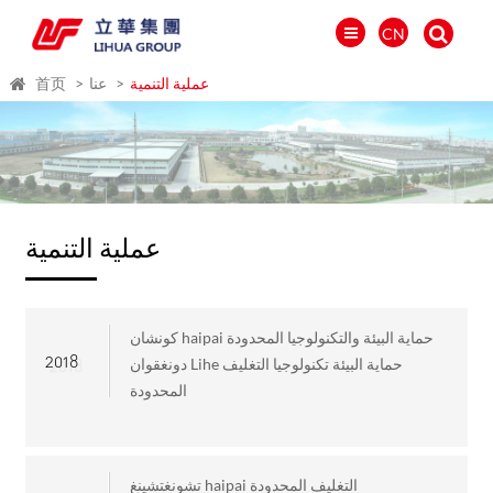
CN
عملية التنمية
عنا
首页
عملية التنمية
كونشان haipai حماية البيئة والتكنولوجيا المحدودة
2018
دونغقوان Lihe حماية البيئة تكنولوجيا التغليف
المحدودة
العالمية
PORTUGUÉS
PYCCKИЙ
تشونغتشينغ haipai التغليف المحدودة