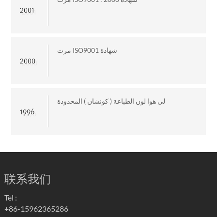
2001
مرت ISO9001 شهادة
2000
لى هوا لون الطباعة ( كونشان ) المحدودة
1996
联系我们
Tel :
+86-15962365286