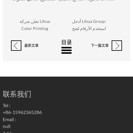
اية
أدخل Lihua Group:
تعلن شركة Lihua
استخدم الأرقام لفتح
Color Printing
إن
الثقب الأسود للإدارة
(Kunshan) Co., Ltd.
目录
فعل
واستكشاف التحول
عن القبول المستقل
最新文章
下一篇文章
الرقمي لصناعة
لحماية البيئة بعد الانتهاء
الطباعة والتغليف!
من مشاريع الطباعة
مثل البطاقات وصناديق
الألوان
联系我们
Tel :
+86-15962365286
Email :
null