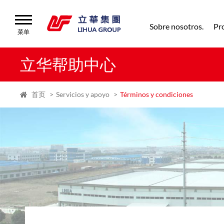
Sobre nosotros.
Pr
菜单
菜单
首页
立华帮助中心
Sobre
首页
Servicios y apoyo
Términos y condiciones
nosotros.
Productos
Servicios
y
apoyo