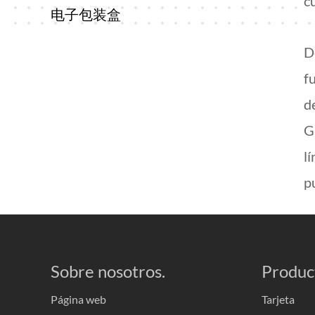
c
电子包装盒
D
f
d
G
l
p
Sobre nosotros.
Produc
Página web
Tarjeta