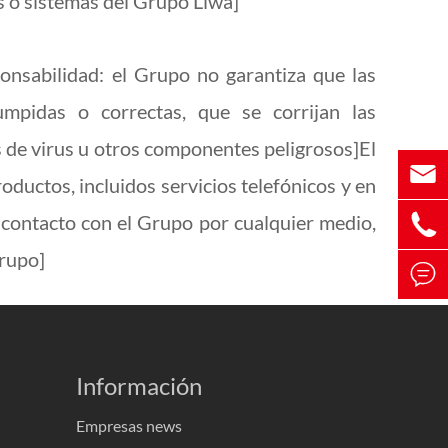
s o sistemas del Grupo Liwa]
onsabilidad: el Grupo no garantiza que las
umpidas o correctas, que se corrijan las
res de virus u otros componentes peligrosos]El

ductos, incluidos servicios telefónicos y en

n contacto con el Grupo por cualquier medio,
Grupo]

Información
Empresas news