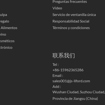
Preguntas frecuentes
Vídeo
pulpa
Servicio de ventanilla única
regalo
Responsabilidad Social
 Alimentos
Términos y condiciones
vino
osméticos
ctrónico
联系我们
Tel :
+86-15962365286
Email :
sales001@js-liford.com
Add :
Wushan Ciudad, Suzhou Ciudad,
Provincia de Jiangsu (China)