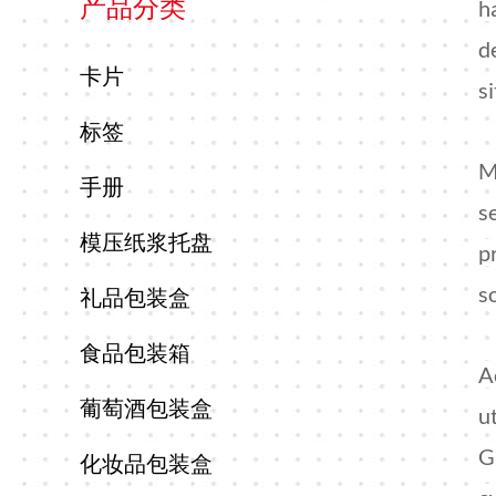
产品分类
h
d
卡片
si
标签
M
手册
s
模压纸浆托盘
p
s
礼品包装盒
食品包装箱
A
葡萄酒包装盒
u
G
化妆品包装盒