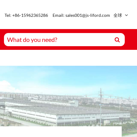
Tel: +86-15962365286
Email: sales001@js-liford.com
全球